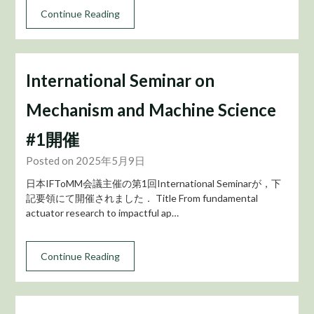
Continue Reading
International Seminar on
Mechanism and Machine Science
#1開催
Posted on 2025年5月9日
日本IFToMM会議主催の第1回International Seminarが，下
記要領にて開催されました． Title From fundamental
actuator research to impactful ap…
Continue Reading