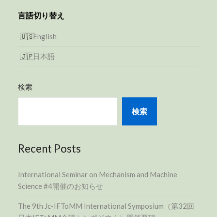
言語切り替え
English
日本語
検索
検索
Recent Posts
International Seminar on Mechanism and Machine
Science #4開催のお知らせ
The 9th Jc-IFToMM International Symposium（第32回