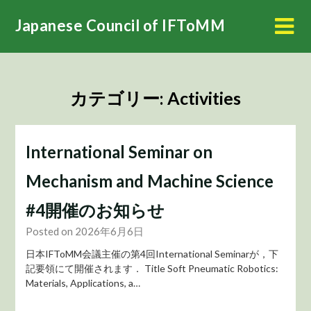
Skip
Japanese Council of IFToMM
to
content
カテゴリー:
Activities
International Seminar on
Mechanism and Machine Science
#4開催のお知らせ
Posted on 2026年6月6日
日本IFToMM会議主催の第4回International Seminarが，下
記要領にて開催されます． Title Soft Pneumatic Robotics:
Materials, Applications, a…