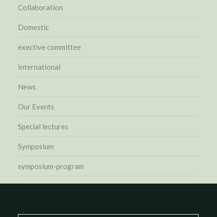
Collaboration
Domestic
exective committee
International
News
Our Events
Special lectures
Symposium
symposium-program