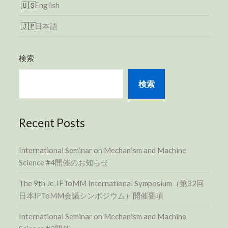
English
日本語
検索
検索
Recent Posts
International Seminar on Mechanism and Machine
Science #4開催のお知らせ
The 9th Jc-IFToMM International Symposium（第32回
日本IFToMM会議シンポジウム）開催要項
International Seminar on Mechanism and Machine