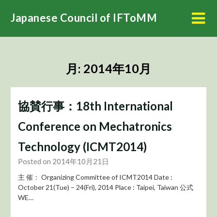
Skip
Japanese Council of IFToMM
to
content
月:
2014年10月
協賛行事：18th International
Conference on Mechatronics
Technology (ICMT2014)
Posted on 2014年10月21日
主 催： Organizing Committee of ICMT2014 Date :
October 21(Tue) – 24(Fri), 2014 Place : Taipei, Taiwan 公式
WE…