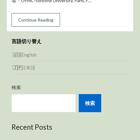
場： UPMC-Sorbone University, Paris, F…
Continue Reading
言語切り替え
English
日本語
検索
検索
Recent Posts