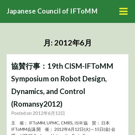
Skip
Japanese Council of IFToMM
to
content
月:
2012年6月
協賛行事：19th CISM-IFToMM
Symposium on Robot Design,
Dynamics, and Control
(Romansy2012)
Posted on 2012年6月12日
主 催： IFToMM, UPMC, CMRS, ISIR 協 賛： 日本
IFToMM会議 開 催： 2012年6月12日(火)～15日(金) 会