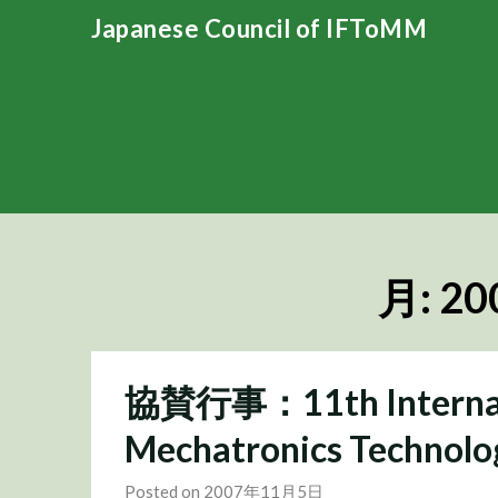
Skip
Japanese Council of IFToMM
to
content
月:
20
協賛行事：11th Internati
Mechatronics Technol
Posted on 2007年11月5日