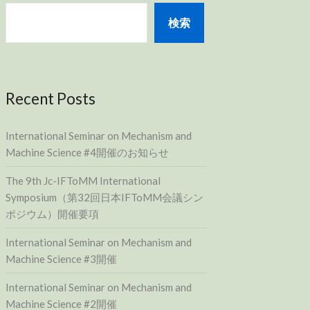
検索
Recent Posts
International Seminar on Mechanism and
Machine Science #4開催のお知らせ
The 9th Jc-IFToMM International
Symposium（第32回日本IFToMM会議シン
ポジウム）開催要項
International Seminar on Mechanism and
Machine Science #3開催
International Seminar on Mechanism and
Machine Science #2開催