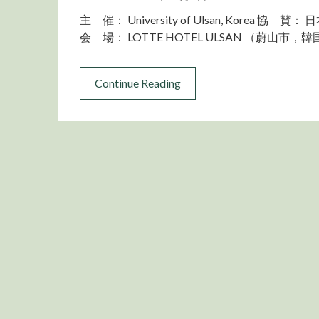
主 催： University of Ulsan, Korea 協
会 場： LOTTE HOTEL ULSAN （蔚山市，韓
Continue Reading