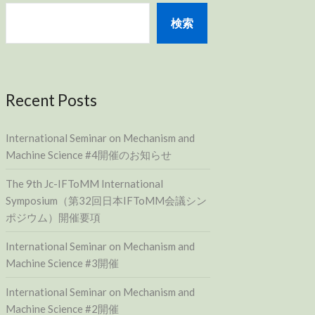
検索
Recent Posts
International Seminar on Mechanism and
Machine Science #4開催のお知らせ
The 9th Jc-IFToMM International
Symposium（第32回日本IFToMM会議シン
ポジウム）開催要項
International Seminar on Mechanism and
Machine Science #3開催
International Seminar on Mechanism and
Machine Science #2開催