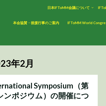
日本IFToMM会議について
IFT
本会協賛・後援行事のご案内
IFToMM World Cong
023年2月
ternational Symposium（第
会議シンポジウム）の開催につ