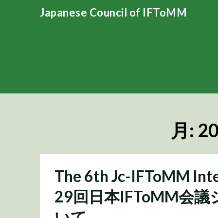
Skip
Japanese Council of IFToMM
to
content
月:
2
The 6th Jc-IFToMM In
29回日本IFToMM
いて