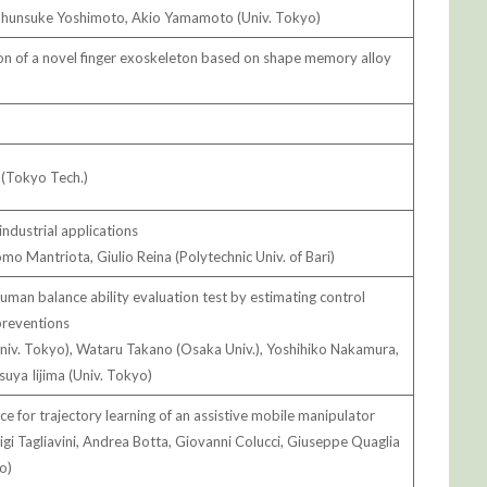
Shunsuke Yoshimoto, Akio Yamamoto (Univ. Tokyo)
on of a novel finger exoskeleton based on shape memory alloy
 (Tokyo Tech.)
industrial applications
mo Mantriota, Giulio Reina (Polytechnic Univ. of Bari)
uman balance ability evaluation test by estimating control
preventions
iv. Tokyo), Wataru Takano (Osaka Univ.), Yoshihiko Nakamura,
uya Iijima (Univ. Tokyo)
ace for trajectory learning of an assistive mobile manipulator
uigi Tagliavini, Andrea Botta, Giovanni Colucci, Giuseppe Quaglia
o)