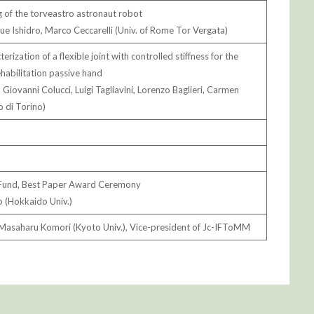
g of the torveastro astronaut robot
ue Ishidro, Marco Ceccarelli (Univ. of Rome Tor Vergata)
rization of a flexible joint with controlled stiffness for the
habilitation passive hand
iovanni Colucci, Luigi Tagliavini, Lorenzo Baglieri, Carmen
o di Torino)
 Fund, Best Paper Award Ceremony
o (Hokkaido Univ.)
Masaharu Komori (Kyoto Univ.), Vice-president of Jc-IFToMM