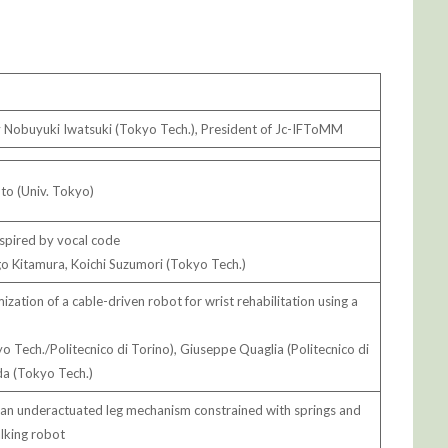
 Nobuyuki Iwatsuki (Tokyo Tech.), President of Jc-IFToMM
to (Univ. Tokyo)
nspired by vocal code
go Kitamura, Koichi Suzumori (Tokyo Tech.)
ization of a cable-driven robot for wrist rehabilitation using a
 Tech./Politecnico di Torino), Giuseppe Quaglia (Politecnico di
da (Tokyo Tech.)
 an underactuated leg mechanism constrained with springs and
alking robot