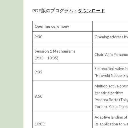
PDF版のプログラム
：
ダウンロード
Opening ceremony
9:30
Opening address by
Session 1 Mechanisms
Chair: Akio Yamamo
(9:35 – 10:35)
Self-excited valve i
9:35
*Hiroyuki Nabae, Ei
Multiobjective optim
genetic algorithm
9:50
*Andrea Botta (Tokyo
Torino), Yukio Take
Adaptive landing of
10:05
its application to w