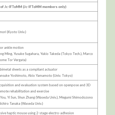
 of Jc-IFToMM (Jc-IFToMM members only)
ori (Kyoto Univ.)
for ankle motion
ang Ming, Yusuke Sugahara, Yukio Takeda (Tokyo Tech.), Marco
 Rome Tor Vergata)
bimetal sheets as a compliant actuator
unsuke Yoshimoto, Akio Yamamoto (Univ. Tokyo)
quisition and evaluation system based on openpose and 3D
emote rehabilitation and exercise
 You, Yi Sun, Shun Zhang (Waseda Univ.), Megumi Shimodozono
iichiro Tanaka (Waseda Univ.)
ssive haptic mouse using 2-stage electro-adhesion