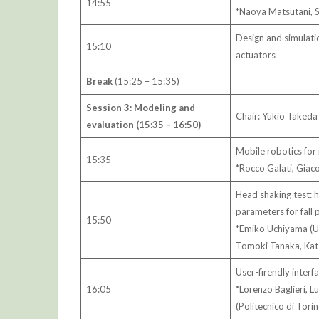
14:55
*Naoya Matsutani, 
Design and simulati
15:10
actuators
Break
(15:25 – 15:35)
Session 3: Modeling and
Chair: Yukio Takeda
evaluation (15:35 – 16:50)
Mobile robotics for 
15:35
*Rocco Galati, Giaco
Head shaking test: h
parameters for fall 
15:50
*Emiko Uchiyama (Un
Tomoki Tanaka, Kats
User-firendly interf
16:05
*Lorenzo Baglieri, L
(Politecnico di Torin