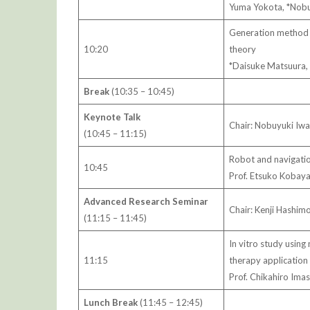
Yuma Yokota, *Nobu
Generation method o
10:20
theory
*Daisuke Matsuura,
Break
(10:35 – 10:45)
Keynote Talk
Chair: Nobuyuki Iwa
(10:45 – 11:15)
Robot and navigatio
10:45
Prof. Etsuko Kobaya
Advanced Research Seminar
Chair: Kenji Hashim
(11:15 – 11:45)
In vitro study using
11:15
therapy application
Prof. Chikahiro Imas
Lunch Break
(11:45 – 12:45)