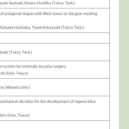
yuki Iwatsuki, Kotaro Hoshiba (Tokyo Tech.)
f polygonal shapes with fillets bases on the gear meshing
 Daisuke Hashioka, Tsune Kobayashi (Tokyo Tech.)
tsuki (Tokyo Tech.)
n system for minimally invasive surgery
shi (Univ. Tokyo)
oto (Waseda Univ.)
 mechanical vibration for the development of regenerative
hiro (Univ. Tokyo)