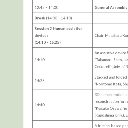
12:45 – 14:00
General Assembly
Break
(14:00 – 14:10)
Session 2 Human assistive
devices
Chair: Masaharu Kom
(14:10 – 15:25)
An assistive device 
14:10
*Takamaru Saito, Ji
Ceccarelli (Univ. of
Stacked and folded 
14:25
*Noritomo Kota, Sh
3D human motion ac
reconstruction for r
14:40
*Keisuke Osawa, Yu
(Kagoshima Univ.), E
A friction-based pa