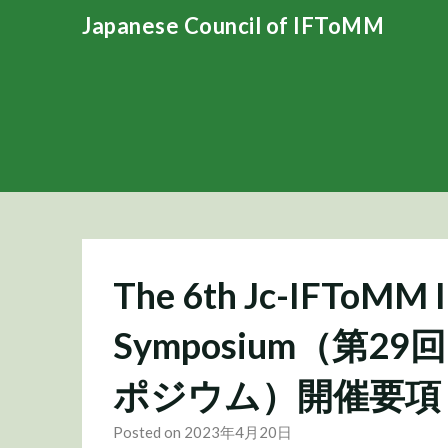
Skip
Japanese Council of IFToMM
to
content
The 6th Jc-IFToMM I
Symposium（第2
ポジウム）開催要項
Posted on 2023年4月20日