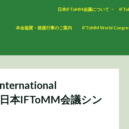
日本IFToMM会議について
IFT
本会協賛・後援行事のご案内
IFToMM World Cong
nternational
9回日本IFToMM会議シン