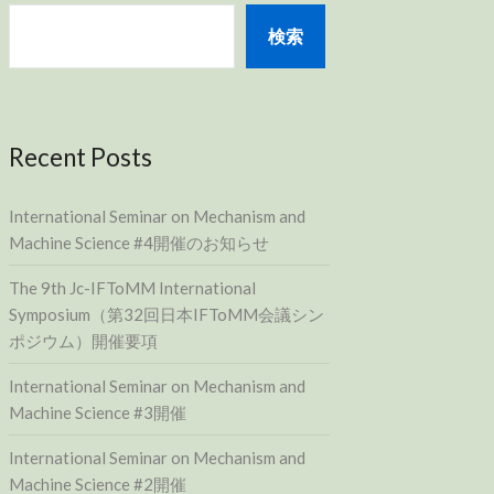
検索
Recent Posts
International Seminar on Mechanism and
Machine Science #4開催のお知らせ
The 9th Jc-IFToMM International
Symposium（第32回日本IFToMM会議シン
ポジウム）開催要項
International Seminar on Mechanism and
Machine Science #3開催
International Seminar on Mechanism and
Machine Science #2開催