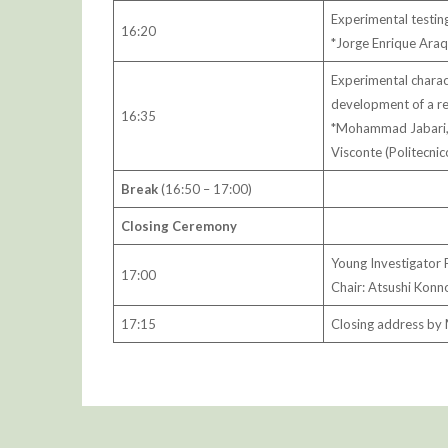
Experimental testin
16:20
*Jorge Enrique Araq
Experimental characte
development of a re
16:35
*Mohammad Jabari, G
Visconte (Politecnic
Break
(16:50 – 17:00)
Closing Ceremony
Young Investigator
17:00
Chair: Atsushi Konn
17:15
Closing address by 