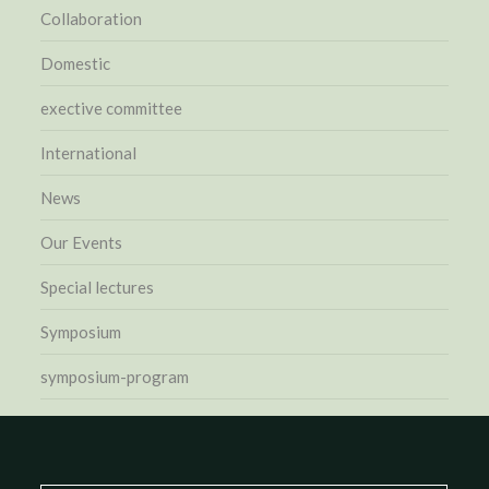
Collaboration
Domestic
exective committee
International
News
Our Events
Special lectures
Symposium
symposium-program