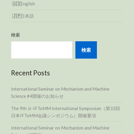
English
日本語
検索
検索
Recent Posts
International Seminar on Mechanism and Machine
Science #4開催のお知らせ
The 9th Jc-IFToMM International Symposium（第32回
日本IFToMM会議シンポジウム）開催要項
International Seminar on Mechanism and Machine