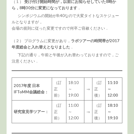
（１）
受け付け開始時間が，以前にお知らせしていた8時か
ら，8時30分に変更になっております
．
シンポジウムの開始が8:40なので大変タイトなスケジュー
ルとなりますが，
会場の規則に従った変更ですので何卒ご容赦ください．
（２） プログラムに変更があり，
ラボツアーの時間帯が2017
年度総会と入れ替えとなりました
．
下記の通り，午前と午後が入れ替わっておりますので，ご
注意ください．
（訂
18:10
（訂
11:10
2017年度 日本
正
～
→
正
～
IFToMM会議総会：
前）
19:00
後）
12:00
（訂
11:00
（訂
18:10
研究室見学ツアー：
正
～
→
正
～
前）
12:00
後）
19:10