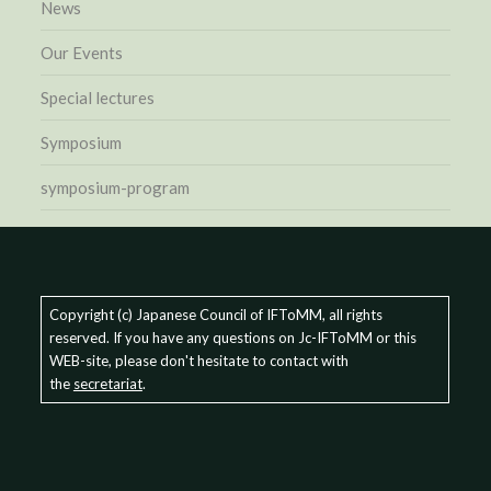
News
Our Events
Special lectures
Symposium
symposium-program
Copyright (c) Japanese Council of IFToMM, all rights
reserved. If you have any questions on Jc-IFToMM or this
WEB-site, please don't hesitate to contact with
the
secretariat
.