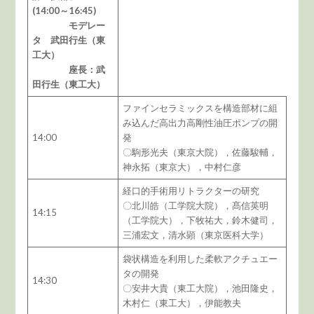
(14:00～16:45)
モデレー
タ 武田行生（東
工大）
座長：武
田行生（東工大）
ファインセラミックスを構造部材に組
み込んだ高出力高剛性油圧ポンプの開
14:00
発
〇駒形光夫（東京大院），佐藤駿輔，
神永拓（東京大），中村仁彦
経口的手術用リトラクターの研究
〇北川皓（工学院大院），髙信英明
14:15
（工学院大），下牧祐大，鈴木健司，
三浦宏文，清水顕（東京医科大学）
袋状構造を利用した柔軟アクチュエー
タの開発
14:30
〇安井大貴（東工大院），池田隆史，
木村仁（東工大），伊能教夫