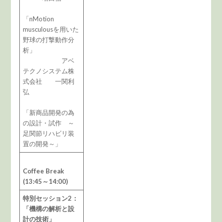
「nMotion
musculousを用いた
野球の打撃動作分
析」
アベ
テクノシステム株
式会社 一関利
弘
「新商品開発の為
の設計・試作 ～
足関節リハビリ装
置の開発～」
Coffee Break
(13:45～14:00)
特別セッション2：
「機構の解析と設
計の技術」