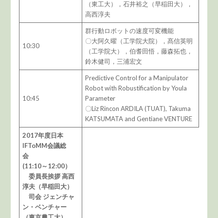
（東工大），石井裕之（早稲田大），
高西淳夫
群行動ロボットの速度可変機能
〇大阿久曜（工学院大院），髙信英明
10:30
（工学院大），伯耆田悟，藤森拓也，
鈴木健司，三浦宏文
Predictive Control for a Manipulator
Robot with Robustification by Youla
10:45
Parameter
〇Liz Rincon ARDILA (TUAT), Takuma
KATSUMATA and Gentiane VENTURE
2017年度日本
IFToMM会議総
会
(11:10～12:00）
委員長挨拶 高西
淳夫（早稲田大）
司会 ジェンチャ
ン・ベンチャー
（東京農工大）