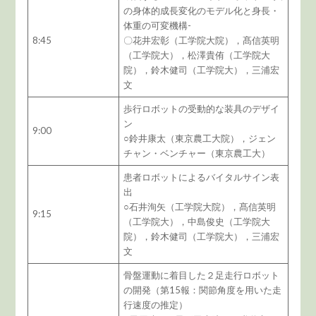
の身体的成長変化のモデル化と身長・
体重の可変機構-
8:45
〇花井宏彰（工学院大院），髙信英明
（工学院大），松澤貴侑（工学院大
院），鈴木健司（工学院大），三浦宏
文
歩行ロボットの受動的な装具のデザイ
ン
9:00
○鈴井康太（東京農工大院），ジェン
チャン・ベンチャー（東京農工大）
患者ロボットによるバイタルサイン表
出
○石井洵矢（工学院大院），髙信英明
9:15
（工学院大），中島俊史（工学院大
院），鈴木健司（工学院大），三浦宏
文
骨盤運動に着目した２足走行ロボット
の開発（第15報：関節角度を用いた走
行速度の推定）