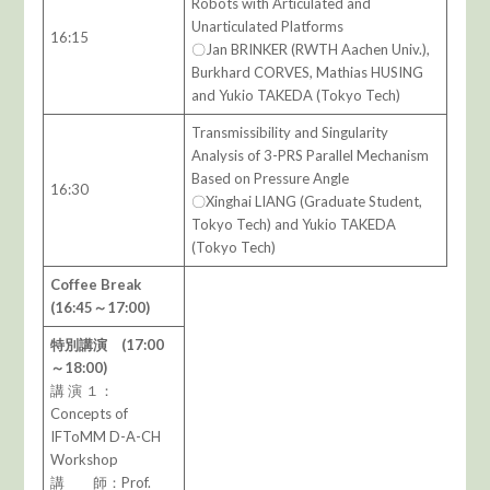
Robots with Articulated and
Unarticulated Platforms
16:15
〇Jan BRINKER (RWTH Aachen Univ.),
Burkhard CORVES, Mathias HUSING
and Yukio TAKEDA (Tokyo Tech)
Transmissibility and Singularity
Analysis of 3-PRS Parallel Mechanism
Based on Pressure Angle
16:30
〇Xinghai LIANG (Graduate Student,
Tokyo Tech) and Yukio TAKEDA
(Tokyo Tech)
Coffee Break
(16:45～17:00)
特別講演 (17:00
～18:00)
講 演 １：
Concepts of
IFToMM D-A-CH
Workshop
講 師：Prof.