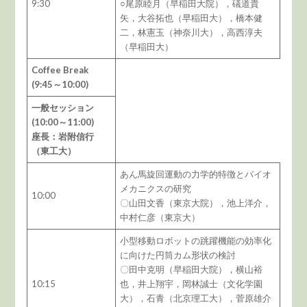
9:30
○尾原睦月（早稲田大院），礒道貴
矢，大谷拓也（早稲田大），橋本健
二，林憲玉（神奈川大），高西淳夫
（早稲田大）
Coffee Break
(9:45～10:00)
一般セッション
(10:00～11:00)
座長：岩附信行
（東工大）
あん馬旋回運動の力学的特徴とバイオ
メカニクスの研究
10:00
〇山田文香（東京大院），池上洋介，
中村仁彦（東京大）
小型移動ロボットの跳躍機能の効率化
に向けた円筒カム形状の検討
〇田中克明（早稲田大院），横山裕
10:15
也，井上翔宇，岡林誠士（文化学園
大），石青（北京理工大），菅原雄介