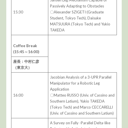
Jansen Leg Mechanism Capable of
Passively Adapting to Obstacles
15:30
〇Alexander SZIGETI (Graduate
Student, Tokyo Tech), Daisuke
MATSUURA (Tokyo Tech) and Yukio
TAKEDA
Coffee Break
(15:45～16:00)
座長：中村仁彦
（東京大）
Jacobian Analysis of a 3-UPR Parallel
Manipulator for a Robotic Leg
Application
16:00
〇Matteo RUSSO (Univ. of Cassino and
Southern Latium), Yukio TAKEDA
(Tokyo Tech) and Marco CECCARELLI
(Univ. of Cassino and Southern Latium)
A Survey on Fully -Parallel Delta-like