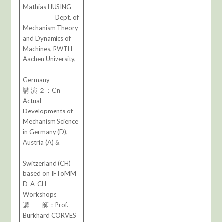
Mathias HUSING
Dept. of
Mechanism Theory
and Dynamics of
Machines, RWTH
Aachen University,
Germany
講 演 ２：On
Actual
Developments of
Mechanism Science
in Germany (D),
Austria (A) &
Switzerland (CH)
based on IFToMM
D-A-CH
Workshops
講 師：Prof.
Burkhard CORVES