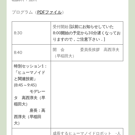
プログラム（
PDFファイル
）
受付開始
[以前にお知らせしていた
8:30
8:00開始の予定から30分遅くなってお
りますので，ご注意下さい．]
開 会 委員長挨拶 高西淳夫
8:40
（早稲田大）
特別セッション1：
「ヒューマノイド
と関連技術」
(8:45～9:45)
モデレー
タ 高西淳夫（早
稲田大）
座長：高
西淳夫（早稲田
大）
成長するヒューマノイドロボット -人